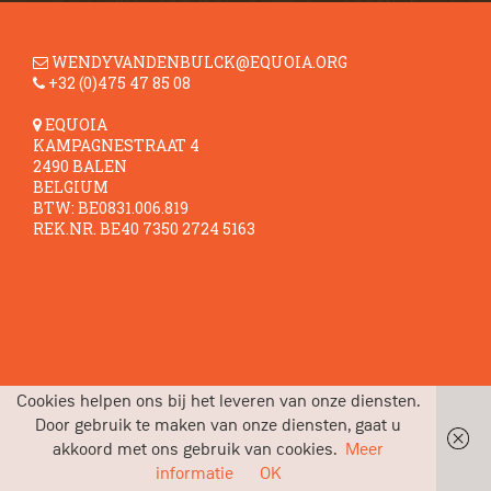
WENDYVANDENBULCK@EQUOIA.ORG
+32 (0)475 47 85 08
EQUOIA
KAMPAGNESTRAAT 4
2490 BALEN
BELGIUM
BTW: BE0831.006.819
REK.NR. BE40 7350 2724 5163
Cookies helpen ons bij het leveren van onze diensten.
Door gebruik te maken van onze diensten, gaat u
akkoord met ons gebruik van cookies.
Meer
informatie
OK